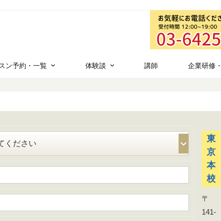
スン予約・一覧
体験談
講師
企業研修
東
京
本
校
〒
141-