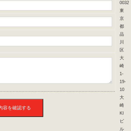
0032
東
京
都
品
川
区
大
崎
1-
19-
10
大
崎
KI
ビ
ル