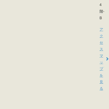
4
階-
B
ア
ク
セ
ス
マ
ッ
プ
を
見
る