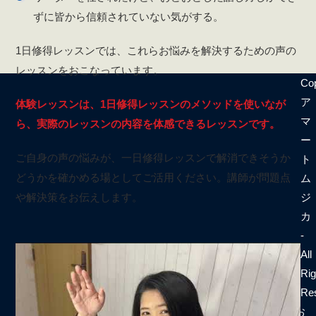
ずに皆から信頼されていない気がする。
1日修得レッスンでは、これらお悩みを解決するための声の
レッスンをおこなっています。
Cop
ア
体験レッスンは、1日修得レッスンのメソッドを使いなが
マ
ら、実際のレッスンの内容を体感できるレッスンです。
ー
ご自身の声の悩みが、一日修得レッスンで解消できそうか
ト
どうかを確かめる場としてご活用ください。講師が問題点
ム
ジ
や解決策をお伝えします。
カ
-
All
Rig
Re
お