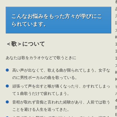
こんなお悩みをもった方々が学びにこ
られています。
＜歌＞について
1
1
あなたは歌をカラオケなどで歌うときに
高い声が出なくて、歌える曲が限られてしまう。女子な
のに男性ボーカルの曲を歌っている。
K
頑張って声を出すと喉が痛くなったり、かすれてしまっ
て１曲歌うだけで疲れてしまう。
音程が取れず音痴と言われた経験があり、人前では歌う
ことを避ける人生を送ってきた。