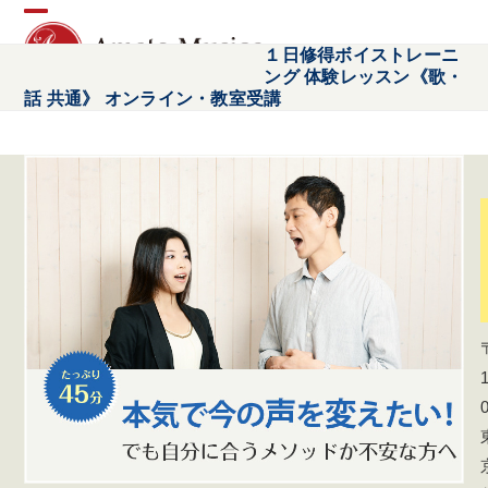
Open
Close
１日修得ボイストレーニ
ング 体験レッスン《歌・
mobile
mobile
話 共通》 オンライン・教室受講
menu
menu
1