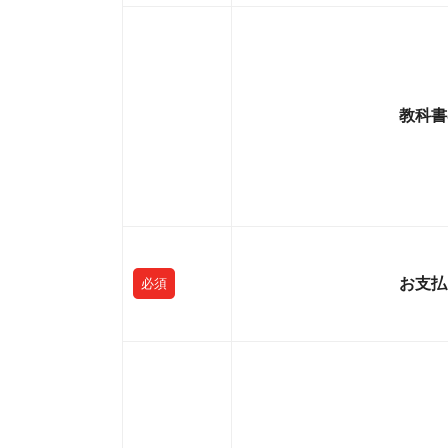
教科書
お支払
必須