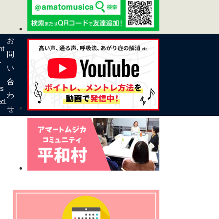
お
ht
問
ト
い
合
ts
わ
d.
せ