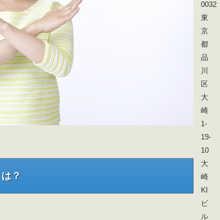
0032
東
京
都
品
川
区
大
崎
1-
19-
10
大
とは？
崎
KI
ビ
ル