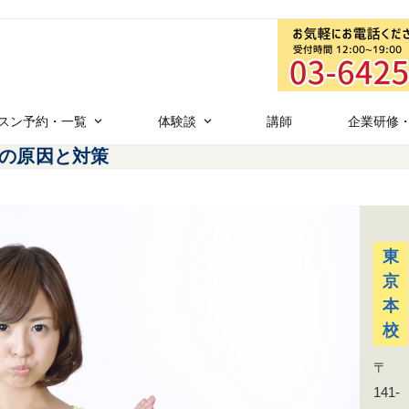
スン予約・一覧
体験談
講師
企業研修
の原因と対策
東
京
本
校
〒
141-