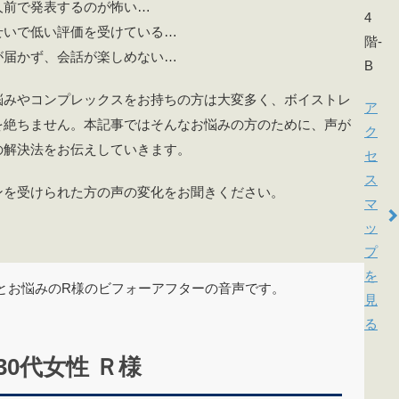
人前で発表するのが怖い…
4
せいで低い評価を受けている…
階-
が届かず、会話が楽しめない…
B
悩みやコンプレックスをお持ちの方は大変多く、ボイストレ
ア
を絶ちません。本記事ではそんなお悩みの方のために、声が
ク
の解決法をお伝えしていきます。
セ
ス
ンを受けられた方の声の変化をお聞きください。
マ
ッ
プ
を
とお悩みのR様のビフォーアフターの音声です。
見
る
30代女性 Ｒ様