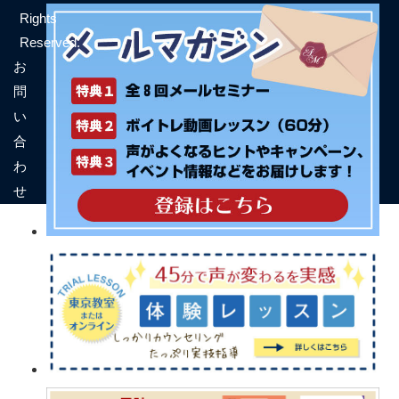
Rights
Reserved.
お
問
い
合
わ
せ