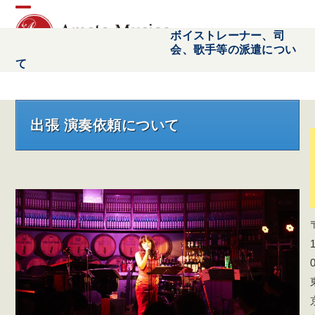
Open
Close
ボイストレーナー、司
会、歌手等の派遣につい
mobile
mobile
て
menu
menu
出張 演奏依頼について
1