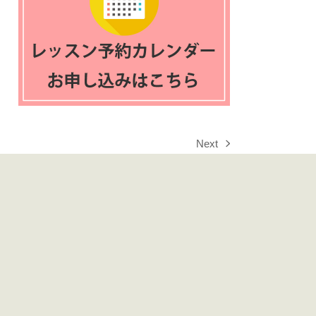
Next
next
post: