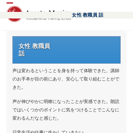
Open
Close
女性 教職員 話
mobile
mobile
menu
menu
女性 教職員
話
声は変わるということを身を持って体験できた。講師
のお手本が目の前にあり、安心して取り組むことがで
きた。
声が伸びやかに明瞭になったことが実感できた。朗読
ではいくつかのポイントに気をつけることでこんなに
変わるんだなと感じた。
日常生活や仕事に生かしていきたい。