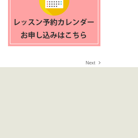
Next
next
post: