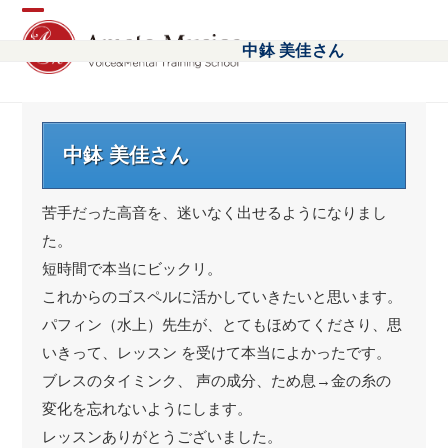
Open
Close
中鉢 美佳さん
mobile
mobile
menu
menu
中鉢 美佳さん
苦手だった高音を、迷いなく出せるようになりまし
た。
短時間で本当にビックリ。
これからのゴスペルに活かしていきたいと思います。
パフィン（水上）先生が、とてもほめてくださり、思
いきって、レッスン を受けて本当によかったです。
ブレスのタイミンク、 声の成分、ため息→金の糸の
変化を忘れないようにします。
レッスンありがとうございました。