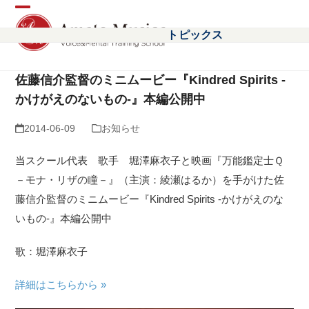
Open
Close
トピックス
mobile
mobile
menu
menu
佐藤信介監督のミニムービー『Kindred Spirits -
かけがえのないもの-』本編公開中
2014-06-09
お知らせ
当スクール代表 歌手 堀澤麻衣子と映画『万能鑑定士Ｑ
－モナ・リザの瞳－』（主演：綾瀬はるか）を手がけた佐
藤信介監督のミニムービー『Kindred Spirits -かけがえのな
いもの-』本編公開中
歌：堀澤麻衣子
詳細はこちらから »