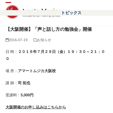
Open
Close
トピックス
mobile
mobile
menu
menu
【大阪開催】「声と話し方の勉強会」開催
2016-07-19
お知らせ
日 時：
２０１６年７月２９日（金）１９：３０～２１：０
０
場 所：
アマートムジカ大阪校
講 師：
司 拓也
受講料：
5,000円
大阪開催のお申し込みはこちらから