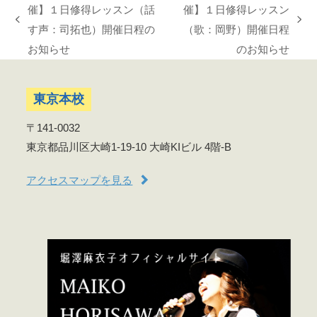
催】１日修得レッスン（話
催】１日修得レッスン
previous
next
す声：司拓也）開催日程の
（歌：岡野）開催日程
post:
post:
お知らせ
のお知らせ
東京本校
〒141-0032
東京都品川区大崎1-19-10 大崎KIビル 4階-B
アクセスマップを見る