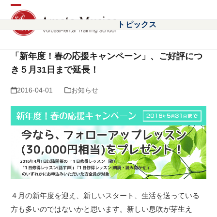
Open
Close
トピックス
mobile
mobile
menu
menu
「新年度！春の応援キャンペーン」、ご好評につ
き５月31日まで延長！
2016-04-01
お知らせ
４月の新年度を迎え、新しいスタート、生活を送っている
方も多いのではないかと思います。新しい息吹が芽生え