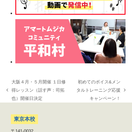
大阪４月・５月開催 １日修
初めてのボイス&メン
得レッスン（話す声：司拓
タルトレーニング応援
previous
next
也）開催日決定
キャンペーン！
post:
post:
東京本校
〒141-0032